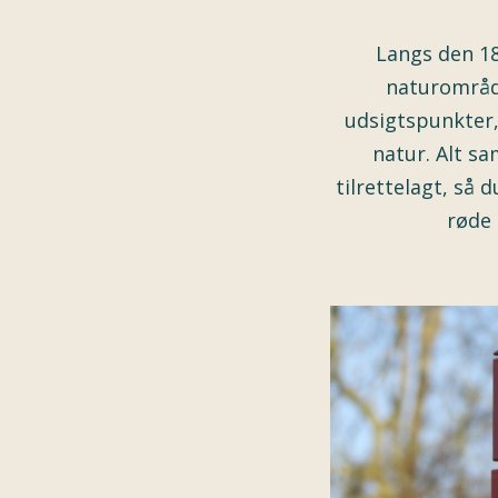
Langs den 18
naturområde
udsigtspunkter,
natur. Alt s
tilrettelagt, så
røde 