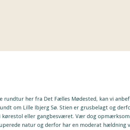
 rundtur her fra Det Fælles Mødested, kan vi anbefa
rundt om Lille Ibjerg Sø. Stien er grusbelagt og der
r i kørestol eller gangbesværet. Vær dog opmærksom 
erede natur og derfor har en moderat hældning vi