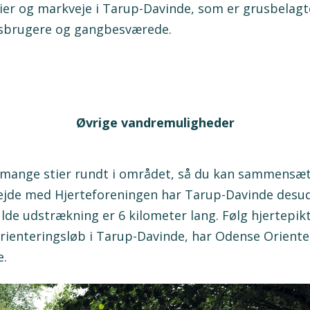
tier og markveje i Tarup-Davinde, som er grusbelagt
lsbrugere og gangbesværede.
Øvrige vandremuligheder
 mange stier rundt i området, så du kan sammensæt
ejde med Hjerteforeningen har Tarup-Davinde desu
 fulde udstrækning er 6 kilometer lang. Følg hjerte
 orienteringsløb i Tarup-Davinde, har Odense Orient
e.