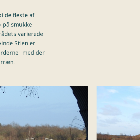
 de fleste af
op på smukke
rådets varierede
inde Stien er
varderne" med den
erræn.