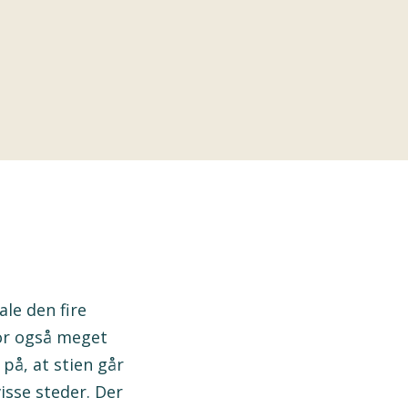
le den fire
for også meget
på, at stien går
sse steder. Der