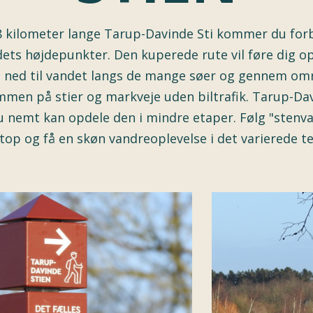
 kilometer lange Tarup-Davinde Sti kommer du forbi
ts højdepunkter. Den kuperede rute vil føre dig 
 ned til vandet langs de mange søer og gennem om
ammen på stier og markveje uden biltrafik. Tarup-Dav
 du nemt kan opdele den i mindre etaper. Følg "sten
top og få en skøn vandreoplevelse i det varierede t