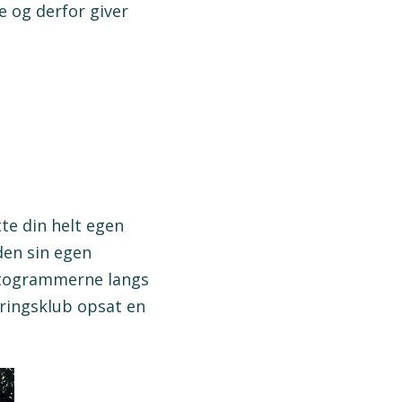
e og derfor giver
te din helt egen
den sin egen
piktogrammerne langs
eringsklub opsat en