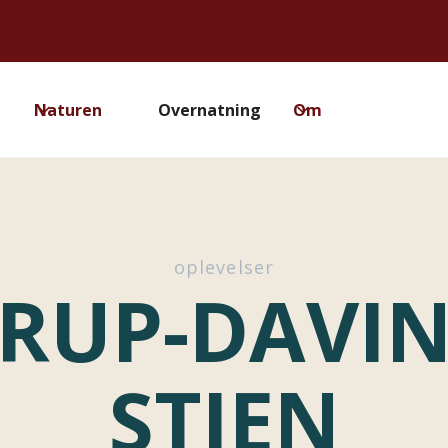
Naturen
Overnatning
Om
oplevelser
RUP-DAVI
STIEN