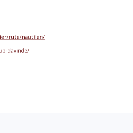
ier/rute/nautilen/
rup-davinde/