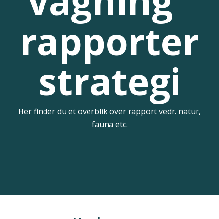
vågning
rapporter
strategi
Her finder du et overblik over rapport vedr. natur,
fauna etc.