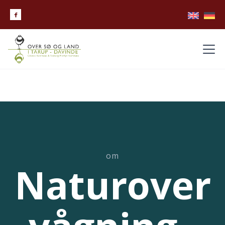

om
Naturover