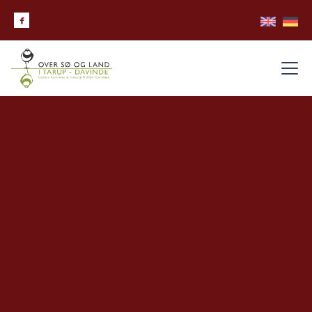

booking
PRISER OG KONTAKT
Booking på tlf 63 75 09 90 på hverdage kl 9-13
eller via mail til naturskolen@odense.dk