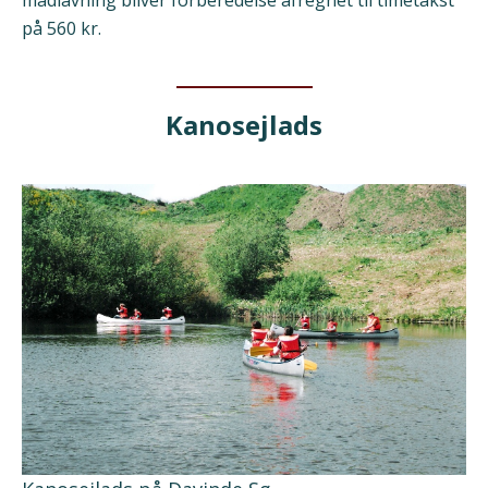
madlavning bliver forberedelse afregnet til timetakst
på 560 kr.
Kanosejlads