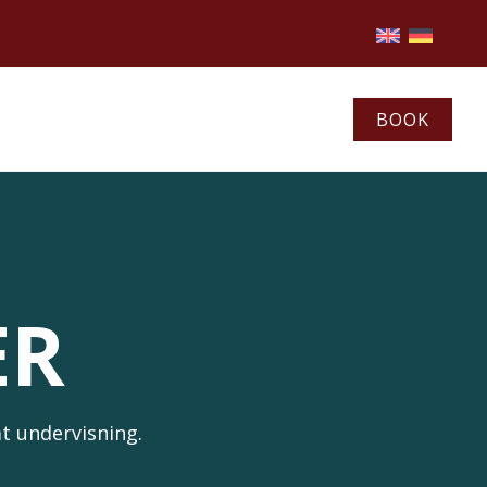
BOOK
ER
t undervisning.