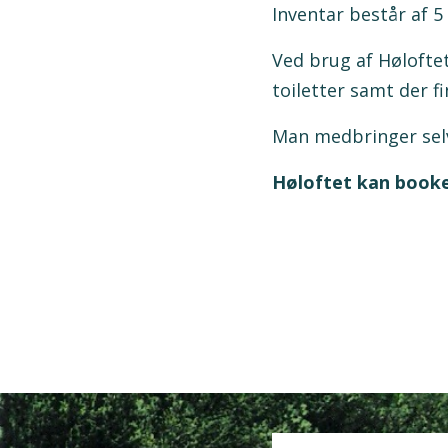
Inventar består af 5
Ved brug af Hølofte
toiletter samt der f
Man medbringer selv 
Høloftet kan bookes