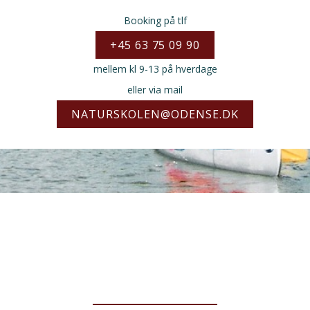
Booking på tlf
+45 63 75 09 90
mellem kl 9-13 på hverdage
eller via mail
NATURSKOLEN@ODENSE.DK