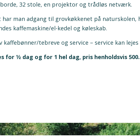
 borde, 32 stole, en projektor og trådløs netværk.
t har man adgang til grovkøkkenet på naturskolen, h
indes kaffemaskine/el-kedel og køleskab.
kaffebønner/tebreve og service – service kan lejes f
 for ½ dag og for 1 hel dag, pris henholdsvis 500.0