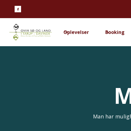

Oplevelser
Booking
M
Man har muligh