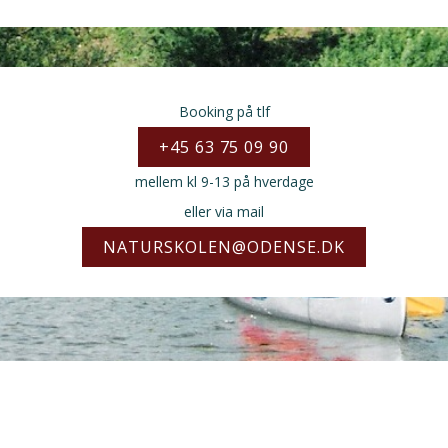
Booking på tlf
+45 63 75 09 90
mellem kl 9-13 på hverdage
eller via mail
NATURSKOLEN@ODENSE.DK